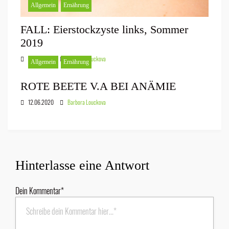
Allgemein
Ernährung
FALL: Eierstockzyste links, Sommer
2019
10.04.2020
Barbora Louckova
Allgemein
Ernährung
ROTE BEETE V.A BEI ANÄMIE
12.06.2020
Barbora Louckova
Hinterlasse eine Antwort
Dein Kommentar
*